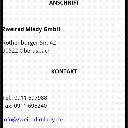
ANSCHRIFT
Zweirad Mlady GmbH
Rothenburger Str. 42
90522 Oberasbach
KONTAKT
Tel.:
0911 697988
Fax:
0911 696240
info@zweirad-mlady.de