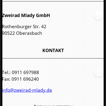
Zweirad Mlady GmbH
Rothenburger Str. 42
90522 Oberasbach
KONTAKT
Tel.:
0911 697988
Fax:
0911 696240
info@zweirad-mlady.de