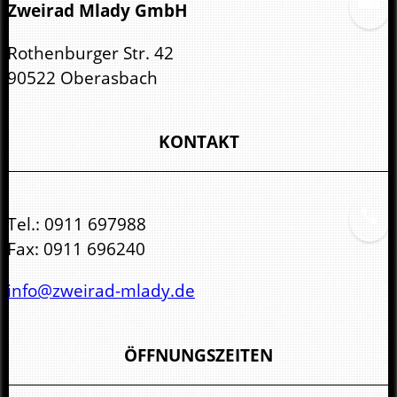
Zweirad Mlady GmbH
Rothenburger Str. 42
90522 Oberasbach
KONTAKT
Tel.:
0911 697988
Fax:
0911 696240
info@zweirad-mlady.de
ÖFFNUNGSZEITEN